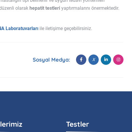
astalığın tipi belirlenir ve uygun tedavi yöntemleri
n düzenli olarak
hepatit testleri
yaptırmalarını önermektedir.
A Laboratuvarları
ile iletişime geçebilirsiniz.
Sosyal Medya:
lerimiz
Testler