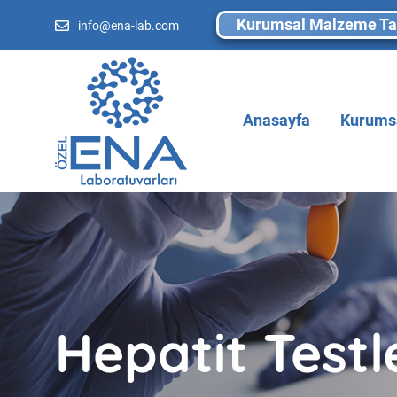
Kurumsal Malzeme Ta
info@ena-lab.com
Anasayfa
Kurums
Hepatit Testl