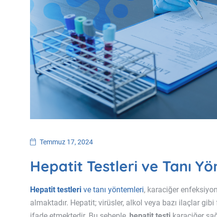
Temmuz 17, 2024
Hepatit Testleri ve Tanı Yö
Hepatit testleri
ve tanı yöntemleri
, karaciğer enfeksiyon
almaktadır. Hepatit; virüsler, alkol veya bazı ilaçlar g
ifade etmektedir. Bu sebeple,
hepatit testi
karaciğer sağ