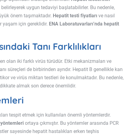
i belirleyerek uygun tedaviyi başlatabilirler. Bu nedenle,
 büyük önem taşımaktadır.
Hepatit testi fiyatları
ve nasıl
r yaşam için gereklidir.
ENA Laboratuvarları’nda hepatit
ındaki Tanı Farklılıkları
n olan iki farklı virüs türüdür. Etki mekanizmaları ve
anı süreçleri de birbirinden ayrıdır. Hepatit B genellikle kan
antikor ve virüs miktarı testleri ile konulmaktadır. Bu nedenle,
ini dikkate almak son derece önemlidir.
emleri
kları tespit etmek için kullanılan önemli yöntemlerdir.
t yöntemleri
ortaya çıkmıştır. Bu yöntemler arasında PCR
testler sayesinde hepatit hastalıkları erken teşhis