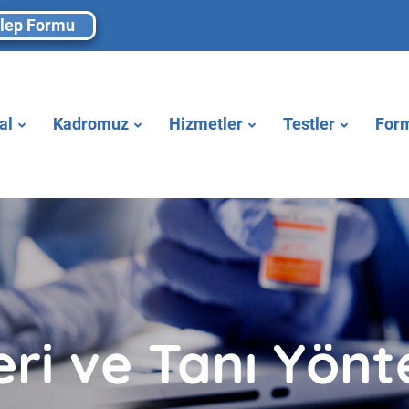
lep Formu
al
Kadromuz
Hizmetler
Testler
Form
eri ve Tanı Yönt