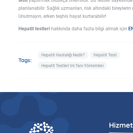
testi
yaptırmak oldukça önemlidir. Bu testler sayesinde h
planlanabilir. Sağlık uzmanları, risk altındaki bireyleri
Unutmayın, erken teşhis hayat kurtarabilir!
Hepatit testleri
hakkında daha fazla bilgi almak için
EN
Hepatit Hastalığı Nedir?
Hepatit Testi
Tags:
Hepatit Testleri Ve Tanı Yöntemleri
Hizmet