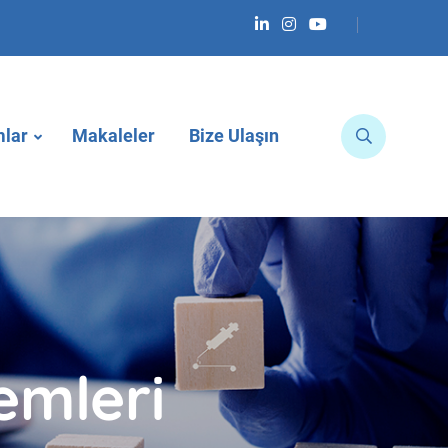
lar
Makaleler
Bize Ulaşın
emleri