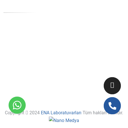
İletişim Bilgileri
Telefon: +90 534 087 22 66
Faks: +90 312 362 7 362
Danışma-Hasta Kabul: +90 534 087 22 66
Lojistik: +90 535 832 88 75
Num. Kabul: +90 533 162 45 71
Diyaliz: +90 530 262 01 29
Copyright
2024
ENA Laboratuvarları
Tüm hakları saklıdır.