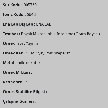
Sut Kodu :
905760
Ionic Kodu :
664-3
Ena Lab Dış Lab :
ENA LAB
Test Adı :
Boyalı Mikroskobik İnceleme (Gram Boyası)
Örnek Tipi :
Yayma
Örnek Kabı :
Hazır yayılmış preperat
Metot :
mikroskobik
Örnek Miktarı :
Red Sebebi :
Örnek Stabilite Bilgisi :
Çalışma Günleri :