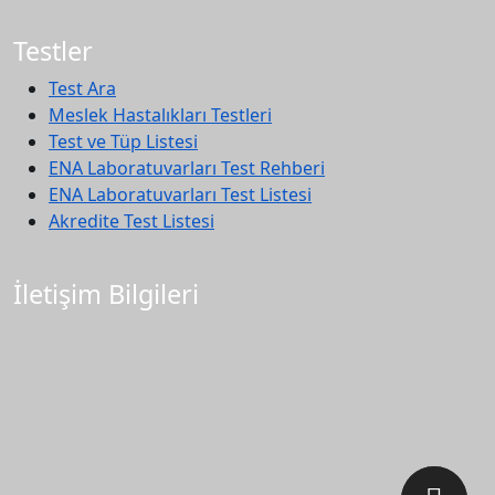
Testler
Test Ara
Meslek Hastalıkları Testleri
Test ve Tüp Listesi
ENA Laboratuvarları Test Rehberi
ENA Laboratuvarları Test Listesi
Akredite Test Listesi
İletişim Bilgileri
Telefon: +90 534 087 22 66
Faks: +90 312 362 7 362
Danışma-Hasta Kabul: +90 534 087 22 66
Lojistik: +90 535 832 88 75