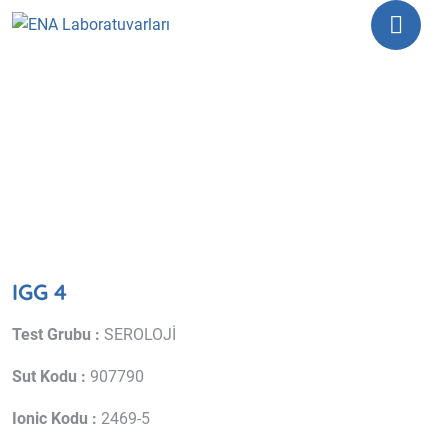
IGG 4
IGG 4
Test Grubu :
SEROLOJİ
Sut Kodu :
907790
Ionic Kodu :
2469-5