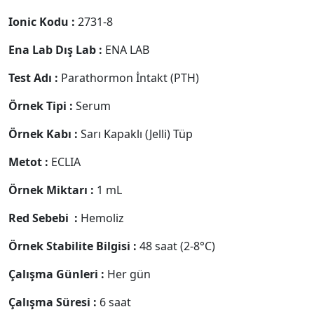
Ionic Kodu :
2731-8
Ena Lab Dış Lab :
ENA LAB
Test Adı :
Parathormon İntakt (PTH)
Örnek Tipi :
Serum
Örnek Kabı :
Sarı Kapaklı (Jelli) Tüp
Metot :
ECLIA
Örnek Miktarı :
1 mL
Red Sebebi :
Hemoliz
Örnek Stabilite Bilgisi :
48 saat (2-8°C)
Çalışma Günleri :
Her gün
Çalışma Süresi :
6 saat