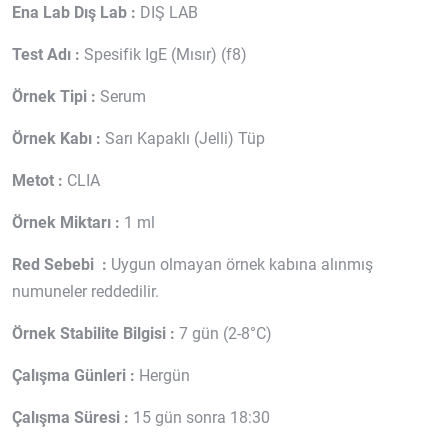
Ena Lab Dış Lab :
DIŞ LAB
Test Adı :
Spesifik IgE (Mısır) (f8)
Örnek Tipi :
Serum
Örnek Kabı :
Sarı Kapaklı (Jelli) Tüp
Metot :
CLIA
Örnek Miktarı :
1 ml
Red Sebebi :
Uygun olmayan örnek kabına alınmış
numuneler reddedilir.
Örnek Stabilite Bilgisi :
7 gün (2-8°C)
Çalışma Günleri :
Hergün
Çalışma Süresi :
15 gün sonra 18:30