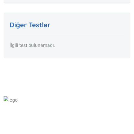
Diğer Testler
İlgili test bulunamadı.
info@ena-lab.com
Hafta içi: 08.00-17.30