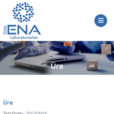
Üre
Üre
Test Grubu :
BİYOKİMYA