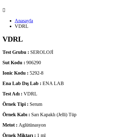
Anasayfa
VDRL
VDRL
Test Grubu :
SEROLOJİ
Sut Kodu :
906290
Ionic Kodu :
5292-8
Ena Lab Dış Lab :
ENA LAB
Test Adı :
VDRL
Örnek Tipi :
Serum
Örnek Kabı :
Sarı Kapaklı (Jelli) Tüp
Metot :
Aglütünasyon
Örnek Miktarı :
1 ml